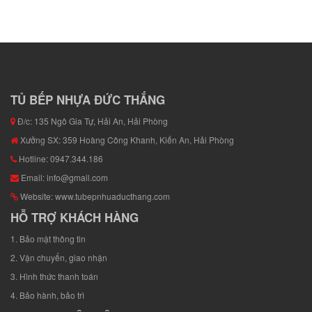
TỦ BẾP NHỰA ĐỨC THẮNG
Đ/c: 135 Ngô Gia Tự, Hải An, Hải Phòng
Xưởng SX: 359 Hoàng Công Khanh, Kiến An, Hải Phòng
Hotline: 0947.344.186
Email: info@gmail.com
Website: www.tubepnhuaducthang.com
HỖ TRỢ KHÁCH HÀNG
1. Bảo mật thông tin
2. Vận chuyển, giao nhận
3. Hình thức thanh toán
4. Bảo hành, bảo trì